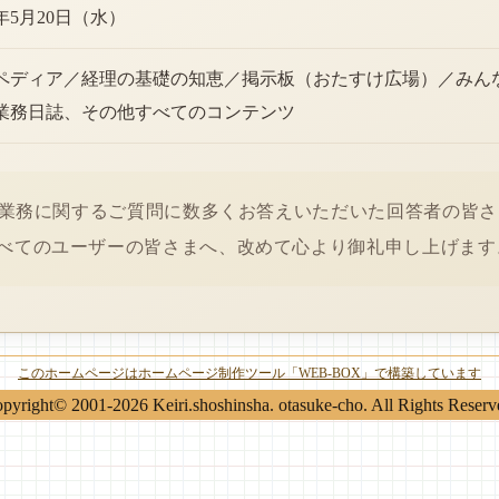
6年5月20日（水）
ペディア／経理の基礎の知恵／掲示板（おたすけ広場）／みん
業務日誌、その他すべてのコンテンツ
経理業務に関するご質問に数多くお答えいただいた回答者の皆
べてのユーザーの皆さまへ、改めて心より御礼申し上げます
このホームページはホームページ制作ツール「WEB-BOX」で構築しています
pyright© 2001-2026 Keiri.shoshinsha. otasuke-cho. All Rights Reserv