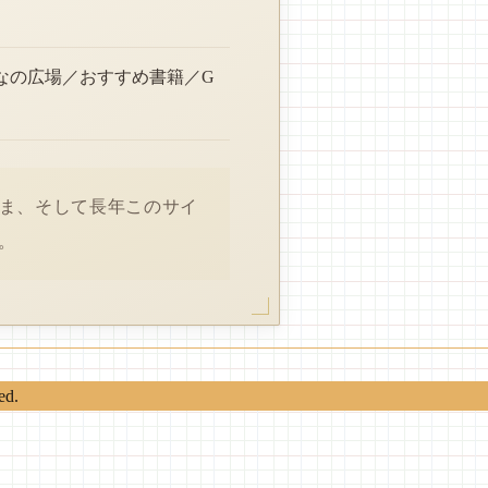
なの広場／おすすめ書籍／G
さま、そして長年このサイ
。
ed.