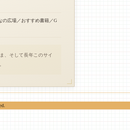
なの広場／おすすめ書籍／G
さま、そして長年このサイ
。
ed.