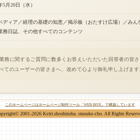
6年5月20日（水）
ペディア／経理の基礎の知恵／掲示板（おたすけ広場）／みん
業務日誌、その他すべてのコンテンツ
経理業務に関するご質問に数多くお答えいただいた回答者の皆
べてのユーザーの皆さまへ、改めて心より御礼申し上げます
このホームページはホームページ制作ツール「WEB-BOX」で構築しています
pyright© 2001-2026 Keiri.shoshinsha. otasuke-cho. All Rights Reserv