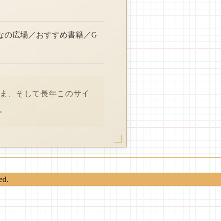
なの広場／おすすめ書籍／G
さま、そして長年このサイ
。
ed.