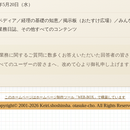
6年5月20日（水）
ペディア／経理の基礎の知恵／掲示板（おたすけ広場）／みん
業務日誌、その他すべてのコンテンツ
経理業務に関するご質問に数多くお答えいただいた回答者の皆
べてのユーザーの皆さまへ、改めて心より御礼申し上げます
このホームページはホームページ制作ツール「WEB-BOX」で構築しています
pyright© 2001-2026 Keiri.shoshinsha. otasuke-cho. All Rights Reserv