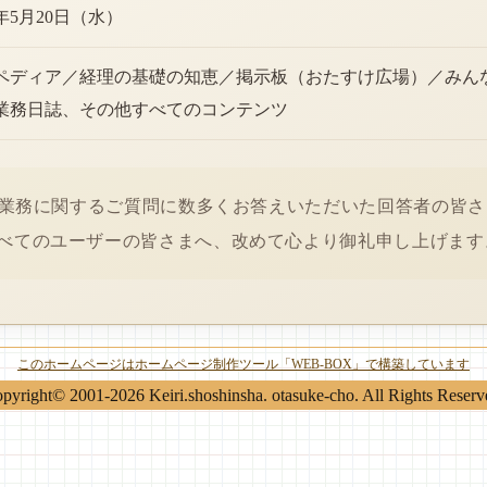
6年5月20日（水）
ペディア／経理の基礎の知恵／掲示板（おたすけ広場）／みん
業務日誌、その他すべてのコンテンツ
経理業務に関するご質問に数多くお答えいただいた回答者の皆
べてのユーザーの皆さまへ、改めて心より御礼申し上げます
このホームページはホームページ制作ツール「WEB-BOX」で構築しています
pyright© 2001-2026 Keiri.shoshinsha. otasuke-cho. All Rights Reserv