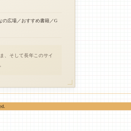
なの広場／おすすめ書籍／G
さま、そして長年このサイ
。
ed.