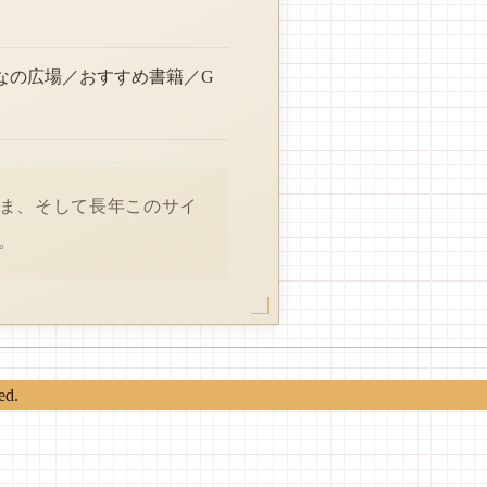
なの広場／おすすめ書籍／G
さま、そして長年このサイ
。
ed.