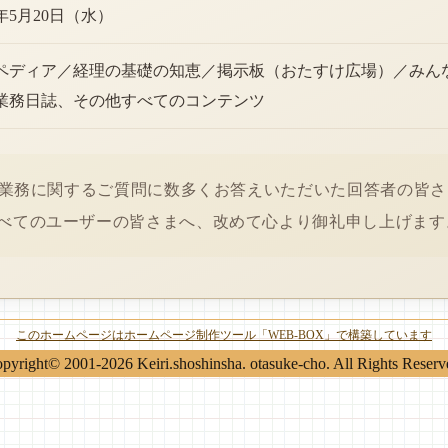
6年5月20日（水）
ペディア／経理の基礎の知恵／掲示板（おたすけ広場）／みん
業務日誌、その他すべてのコンテンツ
経理業務に関するご質問に数多くお答えいただいた回答者の皆
べてのユーザーの皆さまへ、改めて心より御礼申し上げます
このホームページはホームページ制作ツール「WEB-BOX」で構築しています
pyright© 2001-2026 Keiri.shoshinsha. otasuke-cho. All Rights Reserv