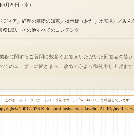
6年5月20日（水）
ペディア／経理の基礎の知恵／掲示板（おたすけ広場）／みん
業務日誌、その他すべてのコンテンツ
経理業務に関するご質問に数多くお答えいただいた回答者の皆
べてのユーザーの皆さまへ、改めて心より御礼申し上げます
このホームページはホームページ制作ツール「WEB-BOX」で構築しています
pyright© 2001-2026 Keiri.shoshinsha. otasuke-cho. All Rights Reserv