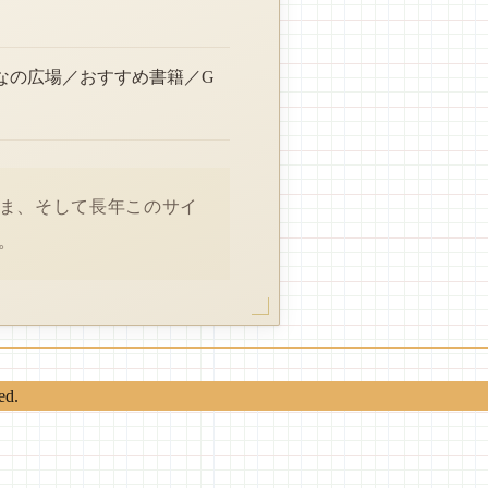
なの広場／おすすめ書籍／G
さま、そして長年このサイ
。
ed.