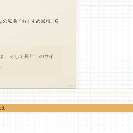
なの広場／おすすめ書籍／G
さま、そして長年このサイ
。
ed.