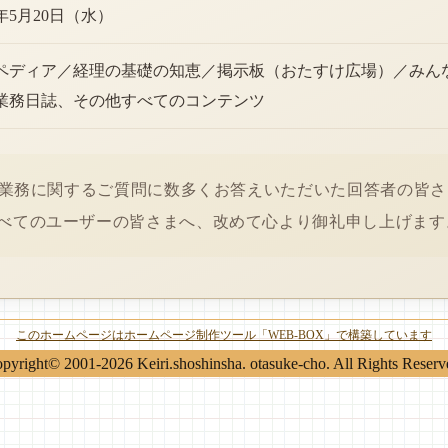
6年5月20日（水）
ペディア／経理の基礎の知恵／掲示板（おたすけ広場）／みん
業務日誌、その他すべてのコンテンツ
経理業務に関するご質問に数多くお答えいただいた回答者の皆
べてのユーザーの皆さまへ、改めて心より御礼申し上げます
このホームページはホームページ制作ツール「WEB-BOX」で構築しています
pyright© 2001-2026 Keiri.shoshinsha. otasuke-cho. All Rights Reserv