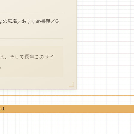
なの広場／おすすめ書籍／G
さま、そして長年このサイ
。
ed.