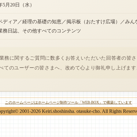
6年5月20日（水）
ペディア／経理の基礎の知恵／掲示板（おたすけ広場）／みん
業務日誌、その他すべてのコンテンツ
経理業務に関するご質問に数多くお答えいただいた回答者の皆
べてのユーザーの皆さまへ、改めて心より御礼申し上げます
このホームページはホームページ制作ツール「WEB-BOX」で構築しています
pyright© 2001-2026 Keiri.shoshinsha. otasuke-cho. All Rights Reserv