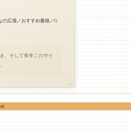
なの広場／おすすめ書籍／G
さま、そして長年このサイ
。
ed.