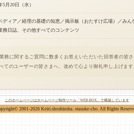
6年5月20日（水）
ペディア／経理の基礎の知恵／掲示板（おたすけ広場）／みん
業務日誌、その他すべてのコンテンツ
経理業務に関するご質問に数多くお答えいただいた回答者の皆
べてのユーザーの皆さまへ、改めて心より御礼申し上げます
このホームページはホームページ制作ツール「WEB-BOX」で構築しています
pyright© 2001-2026 Keiri.shoshinsha. otasuke-cho. All Rights Reserv