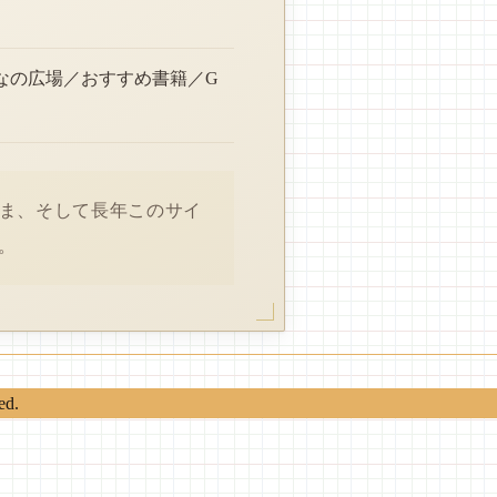
なの広場／おすすめ書籍／G
さま、そして長年このサイ
。
ed.