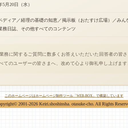
6年5月20日（水）
ペディア／経理の基礎の知恵／掲示板（おたすけ広場）／みん
業務日誌、その他すべてのコンテンツ
経理業務に関するご質問に数多くお答えいただいた回答者の皆
べてのユーザーの皆さまへ、改めて心より御礼申し上げます
このホームページはホームページ制作ツール「WEB-BOX」で構築しています
pyright© 2001-2026 Keiri.shoshinsha. otasuke-cho. All Rights Reserv