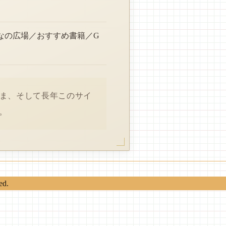
なの広場／おすすめ書籍／G
さま、そして長年このサイ
。
ed.