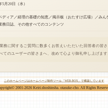
6年5月20日（水）
ペディア／経理の基礎の知恵／掲示板（おたすけ広場）／みん
業務日誌、その他すべてのコンテンツ
経理業務に関するご質問に数多くお答えいただいた回答者の皆
べてのユーザーの皆さまへ、改めて心より御礼申し上げます
このホームページはホームページ制作ツール「WEB-BOX」で構築しています
pyright© 2001-2026 Keiri.shoshinsha. otasuke-cho. All Rights Reserv