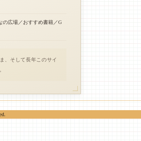
なの広場／おすすめ書籍／G
さま、そして長年このサイ
。
ed.