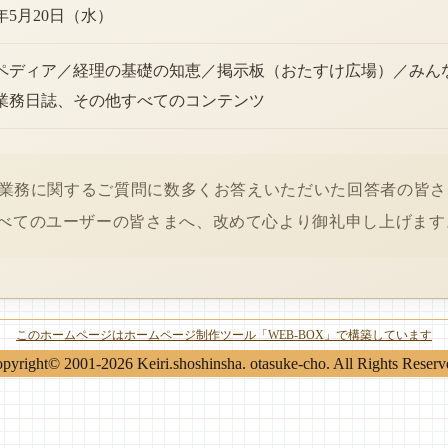
6年5月20日（水）
ペディア／経理の基礎の知恵／掲示板（おたすけ広場）／みん
業務日誌、その他すべてのコンテンツ
経理業務に関するご質問に数多くお答えいただいた回答者の皆
べてのユーザーの皆さまへ、改めて心より御礼申し上げます
このホームページはホームページ制作ツール「WEB-BOX」で構築しています
pyright© 2001-2026 Keiri.shoshinsha. otasuke-cho. All Rights Reserv