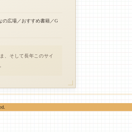
なの広場／おすすめ書籍／G
さま、そして長年このサイ
。
ed.