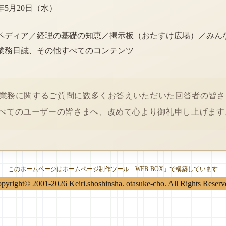
6年5月20日（水）
ペディア／経理の基礎の知恵／掲示板（おたすけ広場）／みん
業務日誌、その他すべてのコンテンツ
経理業務に関するご質問に数多くお答えいただいた回答者の皆
べてのユーザーの皆さまへ、改めて心より御礼申し上げます
このホームページはホームページ制作ツール「WEB-BOX」で構築しています
pyright© 2001-2026 Keiri.shoshinsha. otasuke-cho. All Rights Reserv