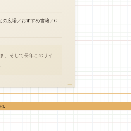
なの広場／おすすめ書籍／G
さま、そして長年このサイ
。
ed.