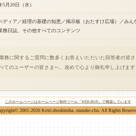
6年5月20日（水）
ペディア／経理の基礎の知恵／掲示板（おたすけ広場）／みん
業務日誌、その他すべてのコンテンツ
経理業務に関するご質問に数多くお答えいただいた回答者の皆
べてのユーザーの皆さまへ、改めて心より御礼申し上げます
このホームページはホームページ制作ツール「WEB-BOX」で構築しています
pyright© 2001-2026 Keiri.shoshinsha. otasuke-cho. All Rights Reserv