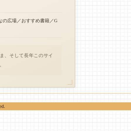
なの広場／おすすめ書籍／G
さま、そして長年このサイ
。
ed.