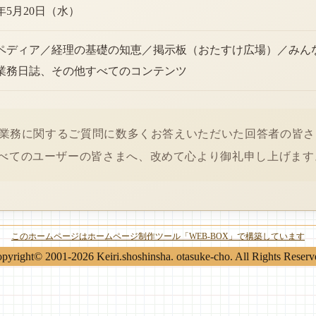
6年5月20日（水）
ペディア／経理の基礎の知恵／掲示板（おたすけ広場）／みん
業務日誌、その他すべてのコンテンツ
経理業務に関するご質問に数多くお答えいただいた回答者の皆
べてのユーザーの皆さまへ、改めて心より御礼申し上げます
このホームページはホームページ制作ツール「WEB-BOX」で構築しています
pyright© 2001-2026 Keiri.shoshinsha. otasuke-cho. All Rights Reserv