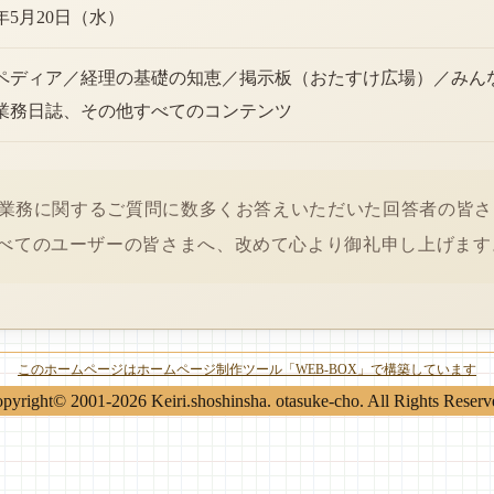
6年5月20日（水）
ペディア／経理の基礎の知恵／掲示板（おたすけ広場）／みん
業務日誌、その他すべてのコンテンツ
経理業務に関するご質問に数多くお答えいただいた回答者の皆
べてのユーザーの皆さまへ、改めて心より御礼申し上げます
このホームページはホームページ制作ツール「WEB-BOX」で構築しています
pyright© 2001-2026 Keiri.shoshinsha. otasuke-cho. All Rights Reserv