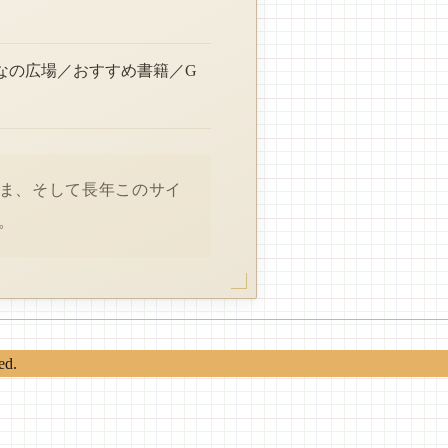
なの広場／おすすめ書籍／G
さま、そして長年このサイ
。
ed.