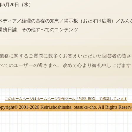
6年5月20日（水）
ペディア／経理の基礎の知恵／掲示板（おたすけ広場）／みん
業務日誌、その他すべてのコンテンツ
経理業務に関するご質問に数多くお答えいただいた回答者の皆
べてのユーザーの皆さまへ、改めて心より御礼申し上げます
このホームページはホームページ制作ツール「WEB-BOX」で構築しています
pyright© 2001-2026 Keiri.shoshinsha. otasuke-cho. All Rights Reserv