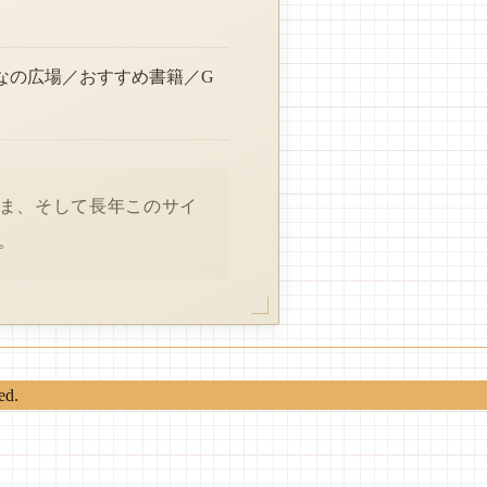
なの広場／おすすめ書籍／G
さま、そして長年このサイ
。
ed.