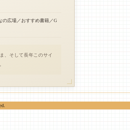
なの広場／おすすめ書籍／G
さま、そして長年このサイ
。
ed.