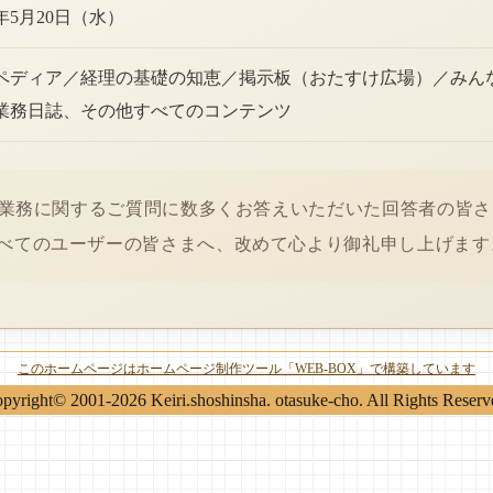
6年5月20日（水）
ペディア／経理の基礎の知恵／掲示板（おたすけ広場）／みん
業務日誌、その他すべてのコンテンツ
経理業務に関するご質問に数多くお答えいただいた回答者の皆
べてのユーザーの皆さまへ、改めて心より御礼申し上げます
このホームページはホームページ制作ツール「WEB-BOX」で構築しています
pyright© 2001-2026 Keiri.shoshinsha. otasuke-cho. All Rights Reserv