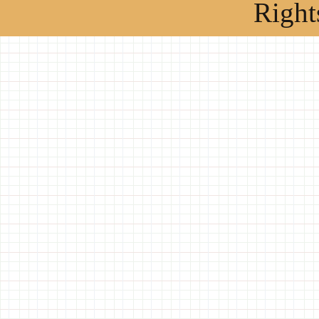
Right