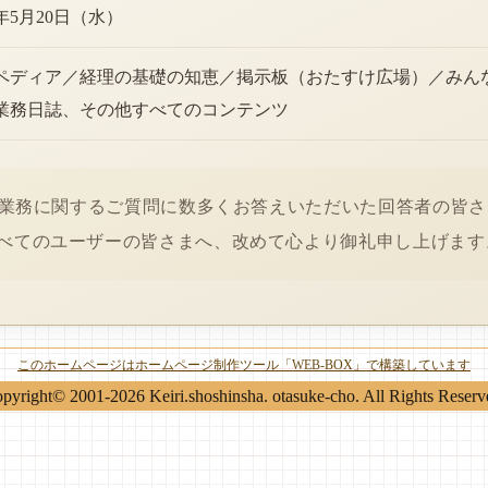
6年5月20日（水）
ペディア／経理の基礎の知恵／掲示板（おたすけ広場）／みん
業務日誌、その他すべてのコンテンツ
経理業務に関するご質問に数多くお答えいただいた回答者の皆
べてのユーザーの皆さまへ、改めて心より御礼申し上げます
このホームページはホームページ制作ツール「WEB-BOX」で構築しています
pyright© 2001-2026 Keiri.shoshinsha. otasuke-cho. All Rights Reserv