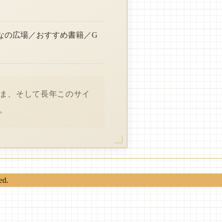
なの広場／おすすめ書籍／G
さま、そして長年このサイ
。
ed.