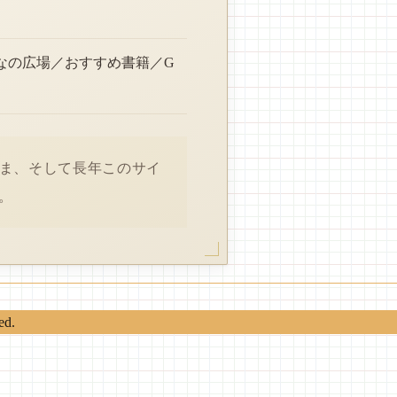
なの広場／おすすめ書籍／G
さま、そして長年このサイ
。
ed.