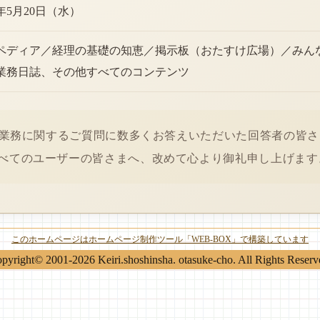
6年5月20日（水）
ペディア／経理の基礎の知恵／掲示板（おたすけ広場）／みん
業務日誌、その他すべてのコンテンツ
経理業務に関するご質問に数多くお答えいただいた回答者の皆
べてのユーザーの皆さまへ、改めて心より御礼申し上げます
このホームページはホームページ制作ツール「WEB-BOX」で構築しています
pyright© 2001-2026 Keiri.shoshinsha. otasuke-cho. All Rights Reserv