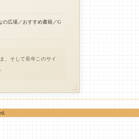
なの広場／おすすめ書籍／G
さま、そして長年このサイ
。
ed.