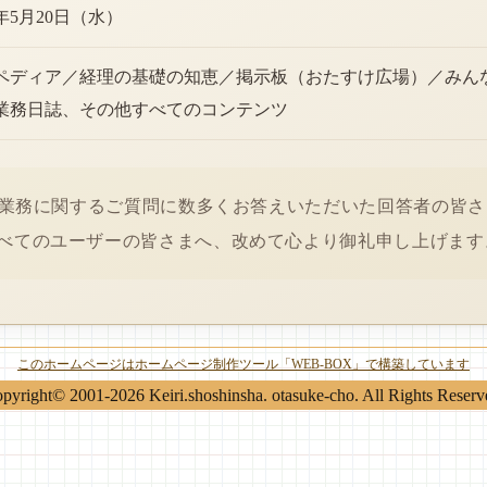
6年5月20日（水）
ペディア／経理の基礎の知恵／掲示板（おたすけ広場）／みん
業務日誌、その他すべてのコンテンツ
経理業務に関するご質問に数多くお答えいただいた回答者の皆
べてのユーザーの皆さまへ、改めて心より御礼申し上げます
このホームページはホームページ制作ツール「WEB-BOX」で構築しています
pyright© 2001-2026 Keiri.shoshinsha. otasuke-cho. All Rights Reserv