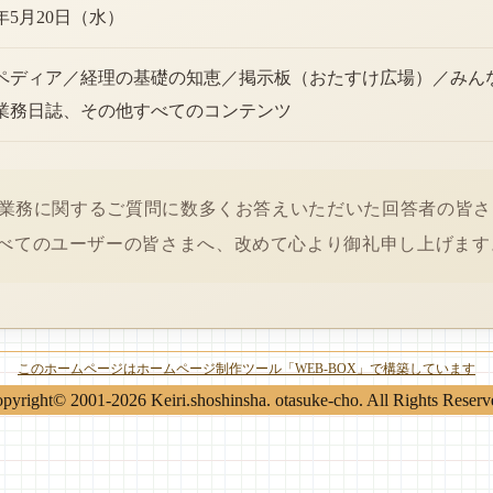
6年5月20日（水）
ペディア／経理の基礎の知恵／掲示板（おたすけ広場）／みん
業務日誌、その他すべてのコンテンツ
経理業務に関するご質問に数多くお答えいただいた回答者の皆
べてのユーザーの皆さまへ、改めて心より御礼申し上げます
このホームページはホームページ制作ツール「WEB-BOX」で構築しています
pyright© 2001-2026 Keiri.shoshinsha. otasuke-cho. All Rights Reserv