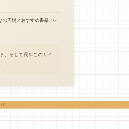
なの広場／おすすめ書籍／G
さま、そして長年このサイ
。
ed.