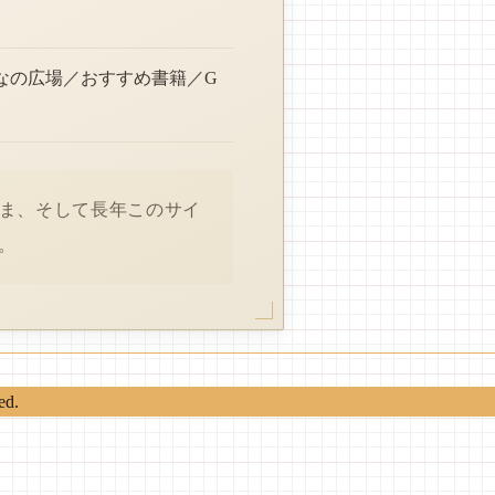
なの広場／おすすめ書籍／G
さま、そして長年このサイ
。
ed.