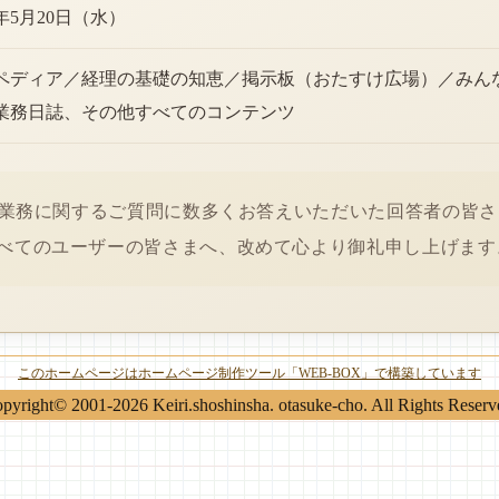
6年5月20日（水）
ペディア／経理の基礎の知恵／掲示板（おたすけ広場）／みん
業務日誌、その他すべてのコンテンツ
経理業務に関するご質問に数多くお答えいただいた回答者の皆
べてのユーザーの皆さまへ、改めて心より御礼申し上げます
このホームページはホームページ制作ツール「WEB-BOX」で構築しています
pyright© 2001-2026 Keiri.shoshinsha. otasuke-cho. All Rights Reserv