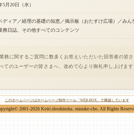
6年5月20日（水）
ペディア／経理の基礎の知恵／掲示板（おたすけ広場）／みん
業務日誌、その他すべてのコンテンツ
経理業務に関するご質問に数多くお答えいただいた回答者の皆
べてのユーザーの皆さまへ、改めて心より御礼申し上げます
このホームページはホームページ制作ツール「WEB-BOX」で構築しています
pyright© 2001-2026 Keiri.shoshinsha. otasuke-cho. All Rights Reserv