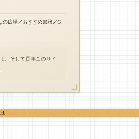
なの広場／おすすめ書籍／G
さま、そして長年このサイ
。
ed.