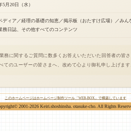
6年5月20日（水）
ペディア／経理の基礎の知恵／掲示板（おたすけ広場）／みん
業務日誌、その他すべてのコンテンツ
経理業務に関するご質問に数多くお答えいただいた回答者の皆
べてのユーザーの皆さまへ、改めて心より御礼申し上げます
このホームページはホームページ制作ツール「WEB-BOX」で構築しています
pyright© 2001-2026 Keiri.shoshinsha. otasuke-cho. All Rights Reserv