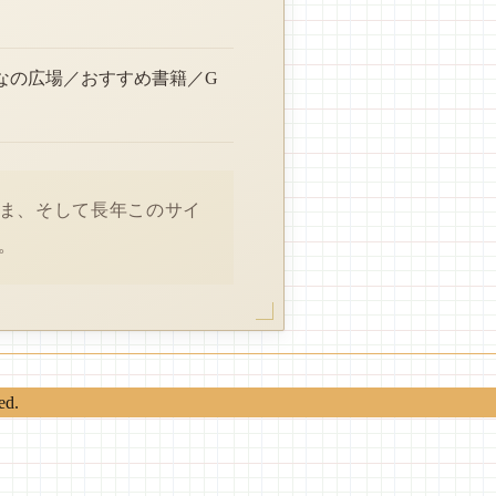
なの広場／おすすめ書籍／G
さま、そして長年このサイ
。
ed.