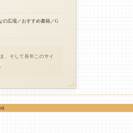
なの広場／おすすめ書籍／G
さま、そして長年このサイ
。
ed.