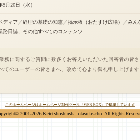
6年5月20日（水）
ペディア／経理の基礎の知恵／掲示板（おたすけ広場）／みん
業務日誌、その他すべてのコンテンツ
経理業務に関するご質問に数多くお答えいただいた回答者の皆
べてのユーザーの皆さまへ、改めて心より御礼申し上げます
このホームページはホームページ制作ツール「WEB-BOX」で構築しています
pyright© 2001-2026 Keiri.shoshinsha. otasuke-cho. All Rights Reserv