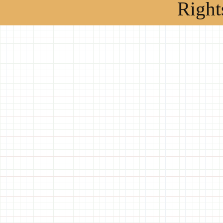
Right