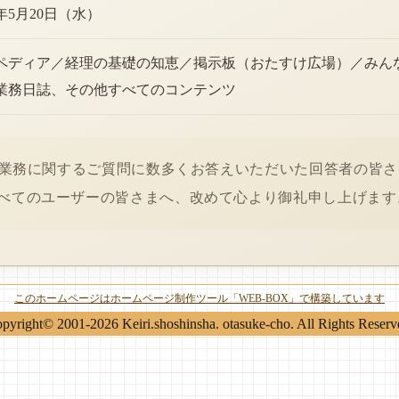
6年5月20日（水）
ペディア／経理の基礎の知恵／掲示板（おたすけ広場）／みん
業務日誌、その他すべてのコンテンツ
経理業務に関するご質問に数多くお答えいただいた回答者の皆
べてのユーザーの皆さまへ、改めて心より御礼申し上げます
このホームページはホームページ制作ツール「WEB-BOX」で構築しています
pyright© 2001-2026 Keiri.shoshinsha. otasuke-cho. All Rights Reserv