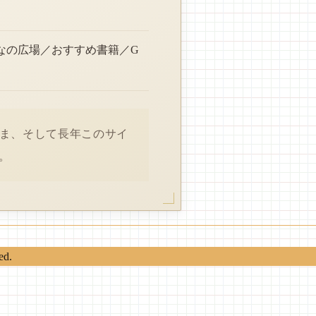
なの広場／おすすめ書籍／G
さま、そして長年このサイ
。
ed.