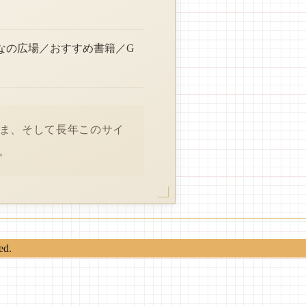
なの広場／おすすめ書籍／G
さま、そして長年このサイ
。
ed.