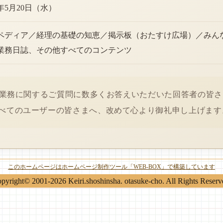
6年5月20日（水）
ペディア／経理の基礎の知恵／掲示板（おたすけ広場）／みん
業務日誌、その他すべてのコンテンツ
経理業務に関するご質問に数多くお答えいただいた回答者の皆
べてのユーザーの皆さまへ、改めて心より御礼申し上げます
このホームページはホームページ制作ツール「WEB-BOX」で構築しています
pyright© 2001-2026 Keiri.shoshinsha. otasuke-cho. All Rights Reserv