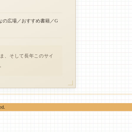
なの広場／おすすめ書籍／G
さま、そして長年このサイ
。
ed.