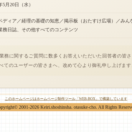
6年5月20日（水）
ペディア／経理の基礎の知恵／掲示板（おたすけ広場）／みん
業務日誌、その他すべてのコンテンツ
経理業務に関するご質問に数多くお答えいただいた回答者の皆
べてのユーザーの皆さまへ、改めて心より御礼申し上げます
このホームページはホームページ制作ツール「WEB-BOX」で構築しています
pyright© 2001-2026 Keiri.shoshinsha. otasuke-cho. All Rights Reserv