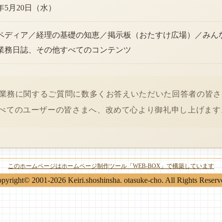
6年5月20日（水）
ペディア／経理の基礎の知恵／掲示板（おたすけ広場）／みん
業務日誌、その他すべてのコンテンツ
経理業務に関するご質問に数多くお答えいただいた回答者の皆
べてのユーザーの皆さまへ、改めて心より御礼申し上げます
このホームページはホームページ制作ツール「WEB-BOX」で構築しています
pyright© 2001-2026 Keiri.shoshinsha. otasuke-cho. All Rights Reserv