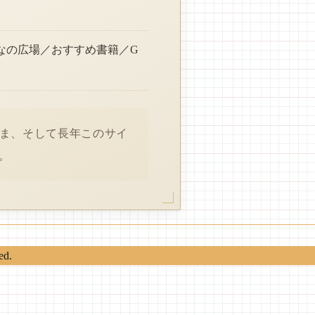
なの広場／おすすめ書籍／G
さま、そして長年このサイ
。
ed.