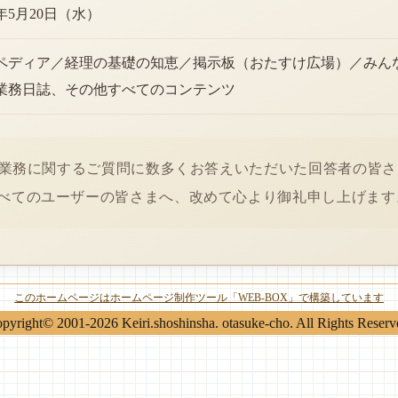
6年5月20日（水）
ペディア／経理の基礎の知恵／掲示板（おたすけ広場）／みん
業務日誌、その他すべてのコンテンツ
経理業務に関するご質問に数多くお答えいただいた回答者の皆
べてのユーザーの皆さまへ、改めて心より御礼申し上げます
このホームページはホームページ制作ツール「WEB-BOX」で構築しています
pyright© 2001-2026 Keiri.shoshinsha. otasuke-cho. All Rights Reserv