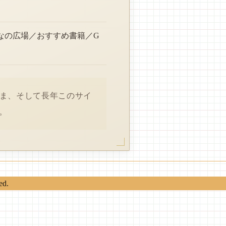
なの広場／おすすめ書籍／G
さま、そして長年このサイ
。
ed.