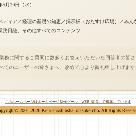
6年5月20日（水）
ペディア／経理の基礎の知恵／掲示板（おたすけ広場）／みん
業務日誌、その他すべてのコンテンツ
経理業務に関するご質問に数多くお答えいただいた回答者の皆
べてのユーザーの皆さまへ、改めて心より御礼申し上げます
このホームページはホームページ制作ツール「WEB-BOX」で構築しています
pyright© 2001-2026 Keiri.shoshinsha. otasuke-cho. All Rights Reserv