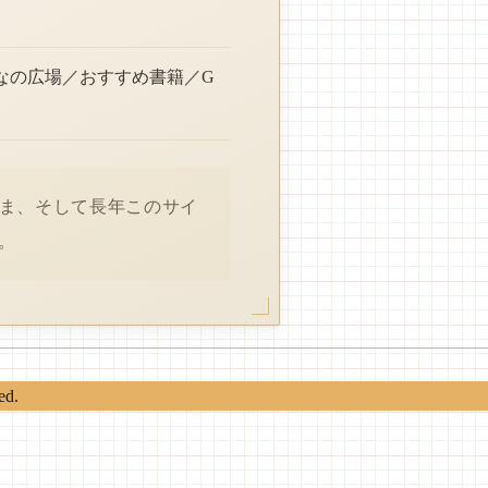
なの広場／おすすめ書籍／G
さま、そして長年このサイ
。
ed.