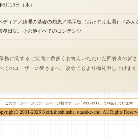
6年5月20日（水）
ペディア／経理の基礎の知恵／掲示板（おたすけ広場）／みん
業務日誌、その他すべてのコンテンツ
経理業務に関するご質問に数多くお答えいただいた回答者の皆
べてのユーザーの皆さまへ、改めて心より御礼申し上げます
このホームページはホームページ制作ツール「WEB-BOX」で構築しています
pyright© 2001-2026 Keiri.shoshinsha. otasuke-cho. All Rights Reserv