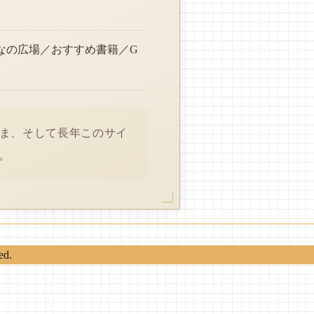
なの広場／おすすめ書籍／G
さま、そして長年このサイ
。
ed.