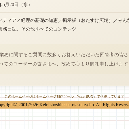
6年5月20日（水）
ペディア／経理の基礎の知恵／掲示板（おたすけ広場）／みん
業務日誌、その他すべてのコンテンツ
経理業務に関するご質問に数多くお答えいただいた回答者の皆
べてのユーザーの皆さまへ、改めて心より御礼申し上げます
このホームページはホームページ制作ツール「WEB-BOX」で構築しています
pyright© 2001-2026 Keiri.shoshinsha. otasuke-cho. All Rights Reserv