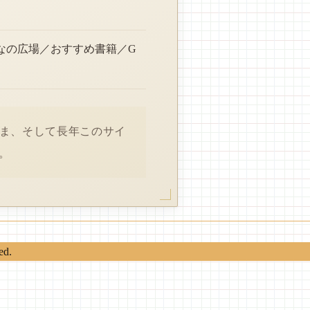
なの広場／おすすめ書籍／G
さま、そして長年このサイ
。
ed.