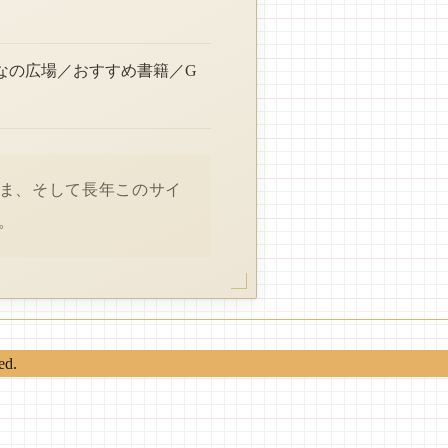
なの広場／おすすめ書籍／G
さま、そして長年このサイ
。
ed.