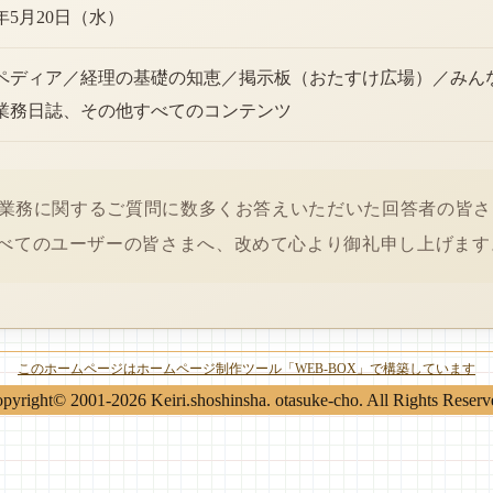
6年5月20日（水）
ペディア／経理の基礎の知恵／掲示板（おたすけ広場）／みん
業務日誌、その他すべてのコンテンツ
経理業務に関するご質問に数多くお答えいただいた回答者の皆
べてのユーザーの皆さまへ、改めて心より御礼申し上げます
このホームページはホームページ制作ツール「WEB-BOX」で構築しています
pyright© 2001-2026 Keiri.shoshinsha. otasuke-cho. All Rights Reserv