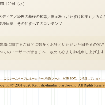
6年5月20日（水）
ペディア／経理の基礎の知恵／掲示板（おたすけ広場）／みん
業務日誌、その他すべてのコンテンツ
経理業務に関するご質問に数多くお答えいただいた回答者の皆
べてのユーザーの皆さまへ、改めて心より御礼申し上げます
このホームページはホームページ制作ツール「WEB-BOX」で構築しています
pyright© 2001-2026 Keiri.shoshinsha. otasuke-cho. All Rights Reserv