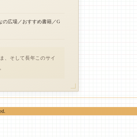
なの広場／おすすめ書籍／G
さま、そして長年このサイ
。
ed.