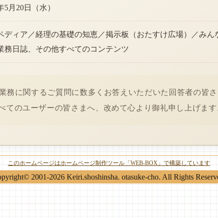
6年5月20日（水）
ペディア／経理の基礎の知恵／掲示板（おたすけ広場）／みん
業務日誌、その他すべてのコンテンツ
経理業務に関するご質問に数多くお答えいただいた回答者の皆
べてのユーザーの皆さまへ、改めて心より御礼申し上げます
このホームページはホームページ制作ツール「WEB-BOX」で構築しています
pyright© 2001-2026 Keiri.shoshinsha. otasuke-cho. All Rights Reserv