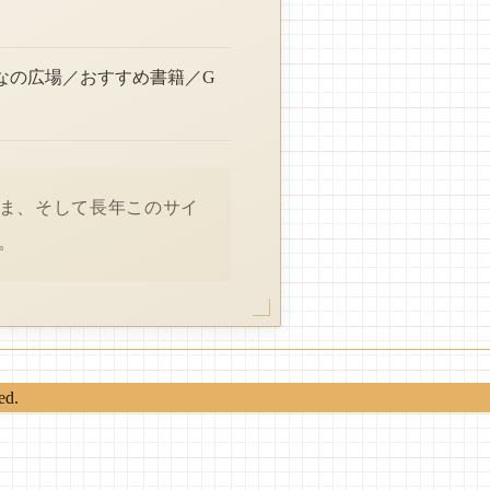
なの広場／おすすめ書籍／G
さま、そして長年このサイ
。
ed.