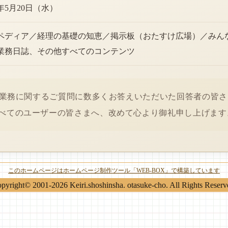
6年5月20日（水）
ペディア／経理の基礎の知恵／掲示板（おたすけ広場）／みん
業務日誌、その他すべてのコンテンツ
経理業務に関するご質問に数多くお答えいただいた回答者の皆
べてのユーザーの皆さまへ、改めて心より御礼申し上げます
このホームページはホームページ制作ツール「WEB-BOX」で構築しています
pyright© 2001-2026 Keiri.shoshinsha. otasuke-cho. All Rights Reserv