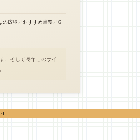
なの広場／おすすめ書籍／G
さま、そして長年このサイ
。
ed.