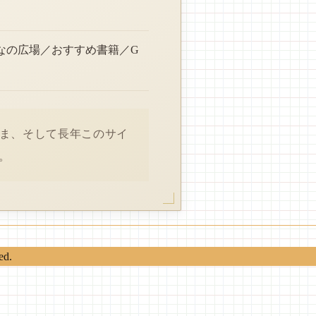
なの広場／おすすめ書籍／G
さま、そして長年このサイ
。
ed.