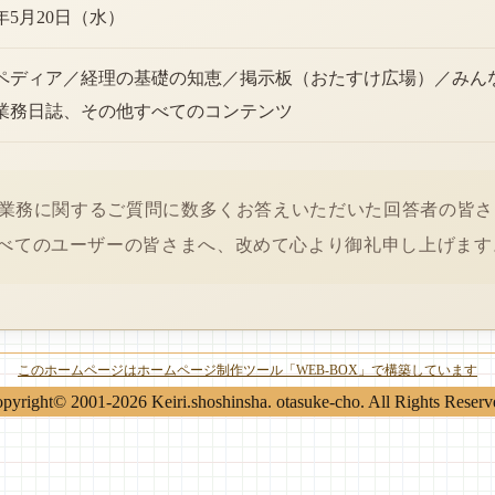
6年5月20日（水）
ペディア／経理の基礎の知恵／掲示板（おたすけ広場）／みん
業務日誌、その他すべてのコンテンツ
経理業務に関するご質問に数多くお答えいただいた回答者の皆
べてのユーザーの皆さまへ、改めて心より御礼申し上げます
このホームページはホームページ制作ツール「WEB-BOX」で構築しています
pyright© 2001-2026 Keiri.shoshinsha. otasuke-cho. All Rights Reserv