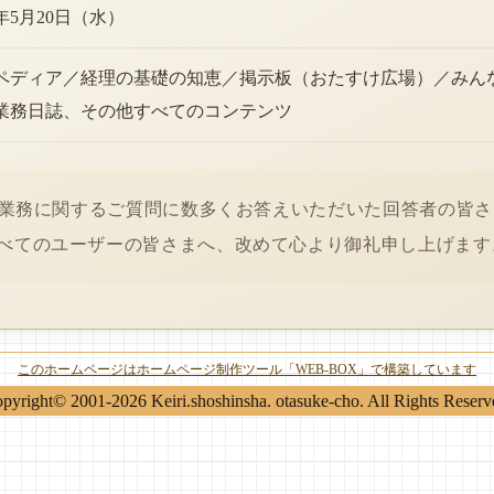
6年5月20日（水）
ペディア／経理の基礎の知恵／掲示板（おたすけ広場）／みん
業務日誌、その他すべてのコンテンツ
経理業務に関するご質問に数多くお答えいただいた回答者の皆
べてのユーザーの皆さまへ、改めて心より御礼申し上げます
このホームページはホームページ制作ツール「WEB-BOX」で構築しています
pyright© 2001-2026 Keiri.shoshinsha. otasuke-cho. All Rights Reserv