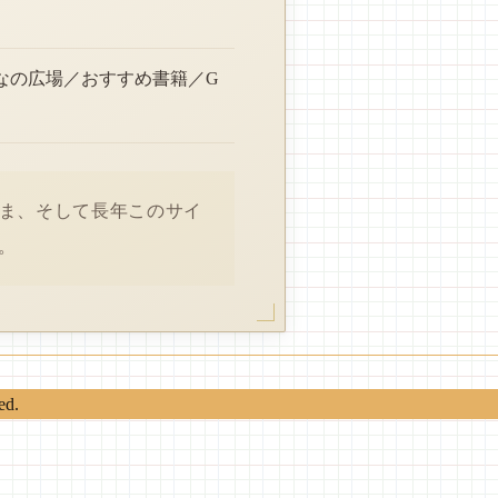
なの広場／おすすめ書籍／G
さま、そして長年このサイ
。
ed.