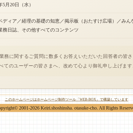
6年5月20日（水）
ペディア／経理の基礎の知恵／掲示板（おたすけ広場）／みん
業務日誌、その他すべてのコンテンツ
経理業務に関するご質問に数多くお答えいただいた回答者の皆
べてのユーザーの皆さまへ、改めて心より御礼申し上げます
このホームページはホームページ制作ツール「WEB-BOX」で構築しています
pyright© 2001-2026 Keiri.shoshinsha. otasuke-cho. All Rights Reserv