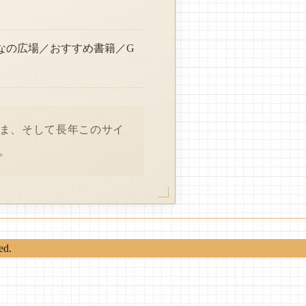
なの広場／おすすめ書籍／G
さま、そして長年このサイ
。
ed.