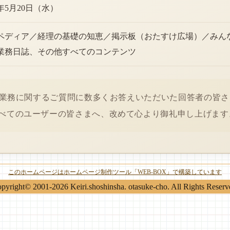
6年5月20日（水）
ペディア／経理の基礎の知恵／掲示板（おたすけ広場）／みん
業務日誌、その他すべてのコンテンツ
経理業務に関するご質問に数多くお答えいただいた回答者の皆
べてのユーザーの皆さまへ、改めて心より御礼申し上げます
このホームページはホームページ制作ツール「WEB-BOX」で構築しています
pyright© 2001-2026 Keiri.shoshinsha. otasuke-cho. All Rights Reserv