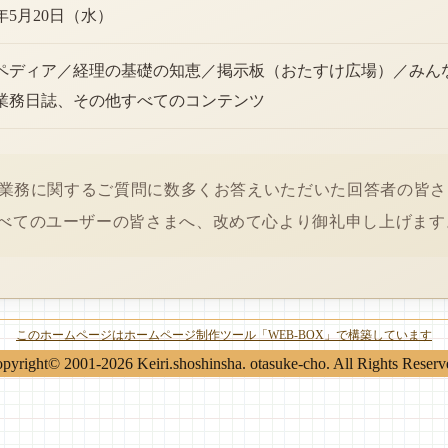
6年5月20日（水）
ペディア／経理の基礎の知恵／掲示板（おたすけ広場）／みん
業務日誌、その他すべてのコンテンツ
経理業務に関するご質問に数多くお答えいただいた回答者の皆
べてのユーザーの皆さまへ、改めて心より御礼申し上げます
このホームページはホームページ制作ツール「WEB-BOX」で構築しています
pyright© 2001-2026 Keiri.shoshinsha. otasuke-cho. All Rights Reserv