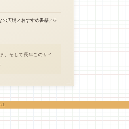
なの広場／おすすめ書籍／G
さま、そして長年このサイ
。
ed.