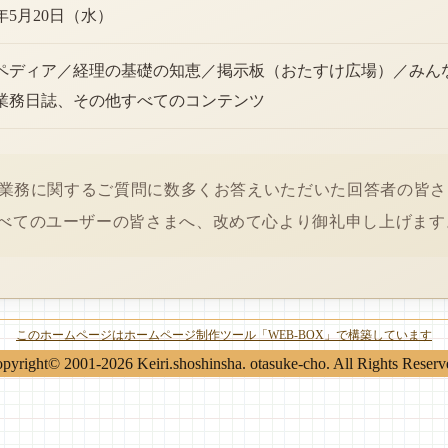
6年5月20日（水）
ペディア／経理の基礎の知恵／掲示板（おたすけ広場）／みん
業務日誌、その他すべてのコンテンツ
経理業務に関するご質問に数多くお答えいただいた回答者の皆
べてのユーザーの皆さまへ、改めて心より御礼申し上げます
このホームページはホームページ制作ツール「WEB-BOX」で構築しています
pyright© 2001-2026 Keiri.shoshinsha. otasuke-cho. All Rights Reserv