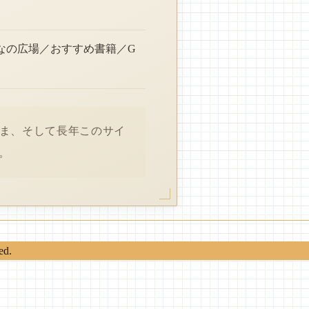
なの広場／おすすめ書籍／G
さま、そして長年このサイ
。
ed.