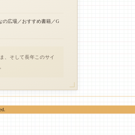
なの広場／おすすめ書籍／G
さま、そして長年このサイ
。
ed.