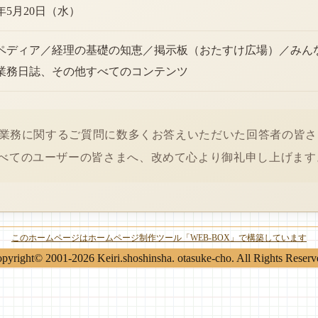
6年5月20日（水）
ペディア／経理の基礎の知恵／掲示板（おたすけ広場）／みん
業務日誌、その他すべてのコンテンツ
経理業務に関するご質問に数多くお答えいただいた回答者の皆
べてのユーザーの皆さまへ、改めて心より御礼申し上げます
このホームページはホームページ制作ツール「WEB-BOX」で構築しています
pyright© 2001-2026 Keiri.shoshinsha. otasuke-cho. All Rights Reserv