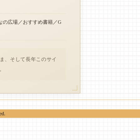
なの広場／おすすめ書籍／G
さま、そして長年このサイ
。
ed.