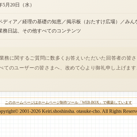
6年5月20日（水）
ペディア／経理の基礎の知恵／掲示板（おたすけ広場）／みん
業務日誌、その他すべてのコンテンツ
経理業務に関するご質問に数多くお答えいただいた回答者の皆
べてのユーザーの皆さまへ、改めて心より御礼申し上げます
このホームページはホームページ制作ツール「WEB-BOX」で構築しています
pyright© 2001-2026 Keiri.shoshinsha. otasuke-cho. All Rights Reserv