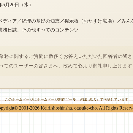
6年5月20日（水）
ペディア／経理の基礎の知恵／掲示板（おたすけ広場）／みん
業務日誌、その他すべてのコンテンツ
経理業務に関するご質問に数多くお答えいただいた回答者の皆
べてのユーザーの皆さまへ、改めて心より御礼申し上げます
このホームページはホームページ制作ツール「WEB-BOX」で構築しています
pyright© 2001-2026 Keiri.shoshinsha. otasuke-cho. All Rights Reserv