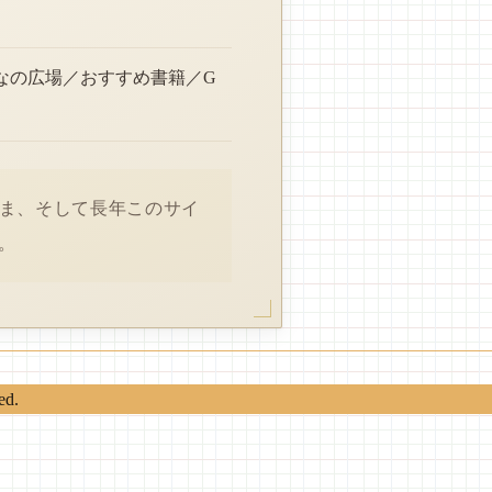
なの広場／おすすめ書籍／G
さま、そして長年このサイ
。
ed.