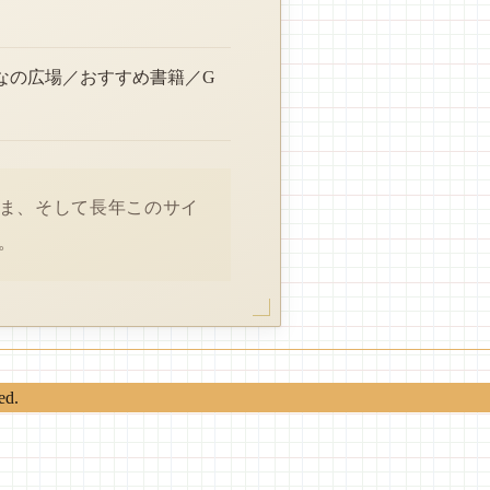
なの広場／おすすめ書籍／G
さま、そして長年このサイ
。
ed.