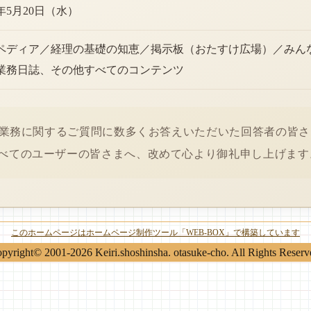
6年5月20日（水）
ペディア／経理の基礎の知恵／掲示板（おたすけ広場）／みん
業務日誌、その他すべてのコンテンツ
経理業務に関するご質問に数多くお答えいただいた回答者の皆
べてのユーザーの皆さまへ、改めて心より御礼申し上げます
このホームページはホームページ制作ツール「WEB-BOX」で構築しています
pyright© 2001-2026 Keiri.shoshinsha. otasuke-cho. All Rights Reserv